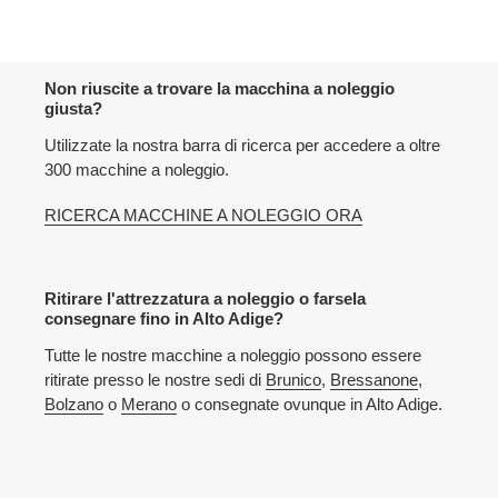
viene
aggiunta
all'elenco
delle
Non riuscite a trovare la macchina a noleggio
macchine
giusta?
Utilizzate la nostra barra di ricerca per accedere a oltre
300 macchine a noleggio.
RICERCA MACCHINE A NOLEGGIO ORA
Ritirare l'attrezzatura a noleggio o farsela
consegnare fino in Alto Adige?
Tutte le nostre macchine a noleggio possono essere
ritirate presso le nostre sedi di
Brunico
,
Bressanone
,
Bolzano
o
Merano
o consegnate ovunque in Alto Adige.