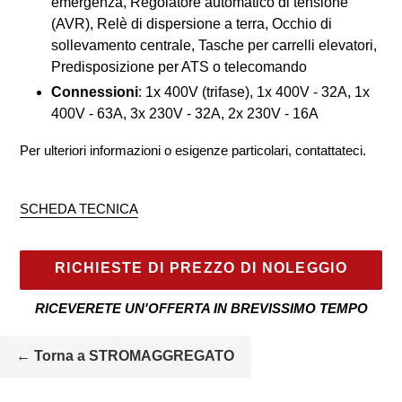
emergenza, Regolatore automatico di tensione
(AVR), Relè di dispersione a terra, Occhio di
sollevamento centrale, Tasche per carrelli elevatori,
Predisposizione per ATS o telecomando
Connessioni
: 1x 400V (trifase), 1x 400V - 32A, 1x
400V - 63A, 3x 230V - 32A, 2x 230V - 16A
Per ulteriori informazioni o esigenze particolari, contattateci.
SCHEDA TECNICA
RICHIESTE DI PREZZO DI NOLEGGIO
RICEVERETE UN'OFFERTA IN BREVISSIMO TEMPO
La
macchina
← Torna a STROMAGGREGATO
a
noleggio