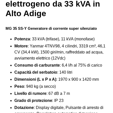
elettrogeno da 33 kVA in
Alto Adige
MG 35 SS-Y Generatore di corrente super silenziato
Potenza
: 33 kVA (trifase), 11 kVA (monofase)
Motore
: Yanmar 4TNV98, 4 cilindri, 3319 cm³, 46,1
CV (34,4 kW), 1500 giri/min, raffreddato ad acqua,
avviamento elettrico (12Vdc)
Consumo di carburante
: 6,4 l/h al 75% di carico
Capacità del serbatoio
: 140 litri
Dimensioni (L x P x A)
: 1970 x 900 x 1420 mm
Peso
: 940 kg (a secco)
Livello di rumore
: 67 dB a 7 m
Grado di protezione
: IP 23
Dotazione
: Display digitale, Pulsante di arresto di