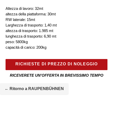
Altezza di lavoro: 32mt
altezza della piattaforma: 30mt
RW laterale: 15mt
Larghezza di trasporto: 1,40 mt
altezza di trasporto: 1.985 mt
lunghezza di trasporto: 6,90 mt
peso: 5800kg
capacità di carico: 200kg
RICHIESTE DI PREZZO DI NOLEGGIO
RICEVERETE UN'OFFERTA IN BREVISSIMO TEMPO
La
macchina
← Ritorno a RAUPENBÜHNEN
a
noleggio
viene
aggiunta