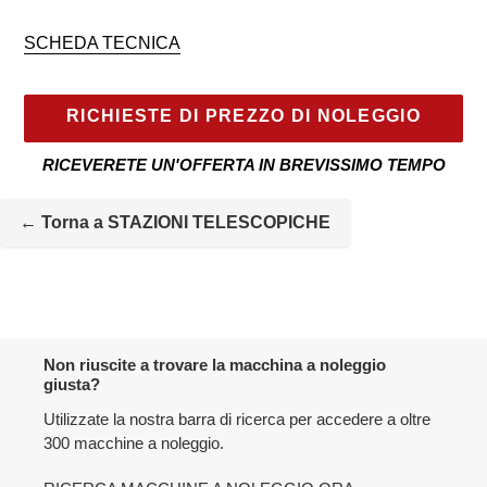
SCHEDA TECNICA
RICHIESTE DI PREZZO DI NOLEGGIO
RICEVERETE UN'OFFERTA IN BREVISSIMO TEMPO
La
macchina
← Torna a STAZIONI TELESCOPICHE
a
noleggio
viene
aggiunta
all'elenco
delle
Non riuscite a trovare la macchina a noleggio
macchine
giusta?
Utilizzate la nostra barra di ricerca per accedere a oltre
300 macchine a noleggio.